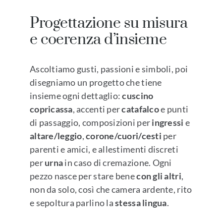
Progettazione su misura
e coerenza d’insieme
Ascoltiamo gusti, passioni e simboli, poi
disegniamo un progetto che tiene
insieme ogni dettaglio:
cuscino
copricassa
, accenti per
catafalco
e punti
di passaggio, composizioni per
ingressi
e
altare/leggio
,
corone/cuori/cesti
per
parenti e amici, e allestimenti discreti
per
urna
in caso di cremazione. Ogni
pezzo nasce per stare bene
con gli altri
,
non da solo, così che camera ardente, rito
e sepoltura parlino la
stessa lingua
.