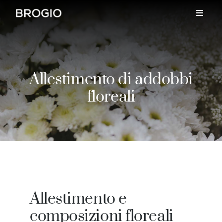
Skip
to
content
Allestimento di addobbi
floreali
Allestimento e
composizioni floreali